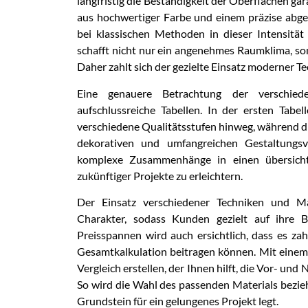
langfristig die Beständigkeit der Oberflächen gar
aus hochwertiger Farbe und einem präzise abge
bei klassischen Methoden in dieser Intensitä
schafft nicht nur ein angenehmes Raumklima, so
Daher zahlt sich der gezielte Einsatz moderner Tec
Eine genauere Betrachtung der verschiede
aufschlussreiche Tabellen. In der ersten Tabel
verschiedene Qualitätsstufen hinweg, während di
dekorativen und umfangreichen Gestaltungsva
komplexe Zusammenhänge in einen übersicht
zukünftiger Projekte zu erleichtern.
Der Einsatz verschiedener Techniken und Mat
Charakter, sodass Kunden gezielt auf ihre 
Preisspannen wird auch ersichtlich, dass es za
Gesamtkalkulation beitragen können. Mit einem B
Vergleich erstellen, der Ihnen hilft, die Vor- und
So wird die Wahl des passenden Materials bezie
Grundstein für ein gelungenes Projekt legt.