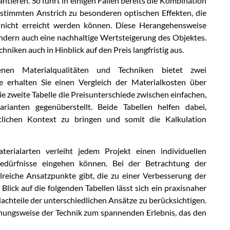
antieren. So führt in einigen Fällen bereits die Kombination
stimmten Anstrich zu besonderen optischen Effekten, die
t nicht erreicht werden können. Diese Herangehensweise
ndern auch eine nachhaltige Wertsteigerung des Objektes.
hniken auch in Hinblick auf den Preis langfristig aus.
nen Materialqualitäten und Techniken bietet zwei
le erhalten Sie einen Vergleich der Materialkosten über
e zweite Tabelle die Preisunterschiede zwischen einfachen,
rianten gegenüberstellt. Beide Tabellen helfen dabei,
lichen Kontext zu bringen und somit die Kalkulation
erialarten verleiht jedem Projekt einen individuellen
Bedürfnisse eingehen können. Bei der Betrachtung der
hlreiche Ansatzpunkte gibt, die zu einer Verbesserung der
lick auf die folgenden Tabellen lässt sich ein praxisnaher
 Nachteile der unterschiedlichen Ansätze zu berücksichtigen.
hungsweise der Technik zum spannenden Erlebnis, das den