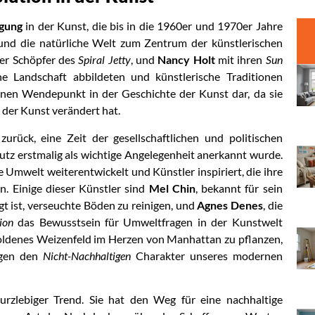
gung
in der Kunst, die bis in die 1960er und 1970er Jahre
e und die natürliche Welt zum Zentrum der künstlerischen
der Schöpfer des
Spiral Jetty
, und
Nancy Holt
mit ihren
Sun
he Landschaft abbildeten und künstlerische Traditionen
inen Wendepunkt in der Geschichte der Kunst dar, da sie
 der Kunst verändert hat.
urück, eine Zeit der gesellschaftlichen und politischen
tz erstmalig als wichtige Angelegenheit anerkannt wurde.
e Umwelt weiterentwickelt und Künstler inspiriert, die ihre
. Einige dieser Künstler sind
Mel Chin
, bekannt für sein
legt ist, verseuchte Böden zu reinigen, und
Agnes Denes
, die
ion
das Bewusstsein für Umweltfragen in der Kunstwelt
 goldenes Weizenfeld im Herzen von Manhattan zu pflanzen,
egen den
Nicht-Nachhaltigen
Charakter unseres modernen
urzlebiger Trend. Sie hat den Weg für eine nachhaltige